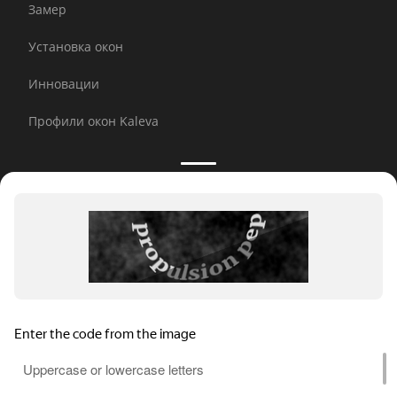
Замер
Установка окон
Инновации
Профили окон Kaleva
Принимаем к оплате:
E-mail рассылка
© 2026 Kaleva.
Все права защищены, копирование