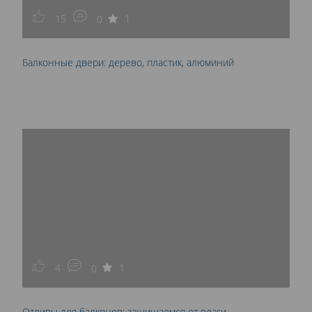
15
1
0
Балконные двери: дерево, пластик, алюминий
4
1
0
Отливы для балконов: защищаемся от влаги